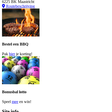
6225 BK Maastricht
Routebeschrijving
Bestel een BBQ
Pak
hier
je korting!
Bonusbal lotto
Speel
mee
en win!
Site info