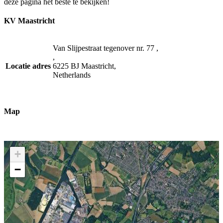
deze pagina het beste te bekijken!
KV Maastricht
Van Slijpestraat tegenover nr. 77
,
,
Locatie adres
6225 BJ
Maastricht
,
Netherlands
Map
+
−