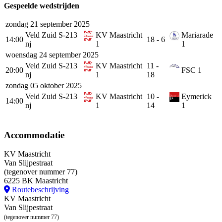
Gespeelde wedstrijden
zondag 21 september 2025
Veld Zuid S-213
KV Maastricht
Mariarade
14:00
18 - 6
nj
1
1
woensdag 24 september 2025
Veld Zuid S-213
KV Maastricht
11 -
20:00
FSC 1
nj
1
18
zondag 05 oktober 2025
Veld Zuid S-213
KV Maastricht
10 -
Eymerick
14:00
nj
1
14
1
Accommodatie
KV Maastricht
Van Slijpestraat
(tegenover nummer 77)
6225 BK Maastricht
Routebeschrijving
KV Maastricht
Van Slijpestraat
(tegenover nummer 77)