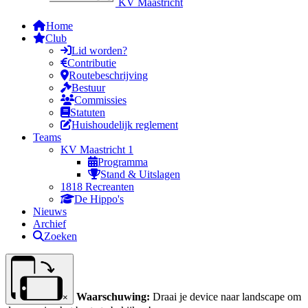
KV Maastricht
Home
Club
Lid worden?
Contributie
Routebeschrijving
Bestuur
Commissies
Statuten
Huishoudelijk reglement
Teams
KV Maastricht 1
Programma
Stand & Uitslagen
1818 Recreanten
De Hippo's
Nieuws
Archief
Zoeken
Waarschuwing:
Draai je device naar landscape om
×