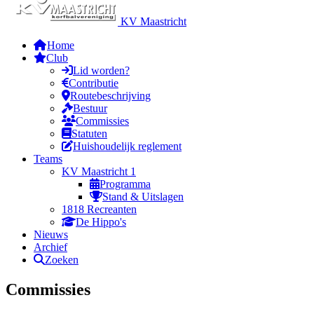
KV Maastricht
Home
Club
Lid worden?
Contributie
Routebeschrijving
Bestuur
Commissies
Statuten
Huishoudelijk reglement
Teams
KV Maastricht 1
Programma
Stand & Uitslagen
1818 Recreanten
De Hippo's
Nieuws
Archief
Zoeken
Commissies