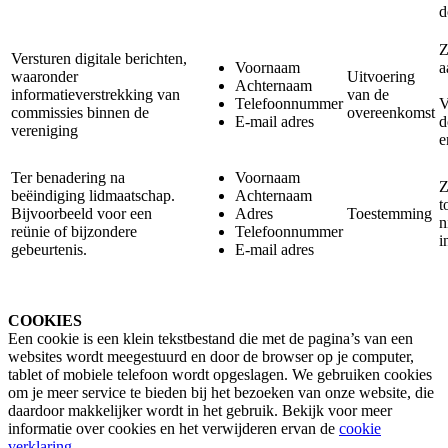
d
Z
Versturen digitale berichten,
Voornaam
a
waaronder
Uitvoering
Achternaam
informatieverstrekking van
van de
Telefoonnummer
V
commissies binnen de
overeenkomst
E-mail adres
d
vereniging
e
Ter benadering na
Voornaam
Z
beëindiging lidmaatschap.
Achternaam
t
Bijvoorbeeld voor een
Adres
Toestemming
n
reünie of bijzondere
Telefoonnummer
i
gebeurtenis.
E-mail adres
COOKIES
Een cookie is een klein tekstbestand die met de pagina’s van een
websites wordt meegestuurd en door de browser op je computer,
tablet of mobiele telefoon wordt opgeslagen. We gebruiken cookies
om je meer service te bieden bij het bezoeken van onze website, die
daardoor makkelijker wordt in het gebruik. Bekijk voor meer
informatie over cookies en het verwijderen ervan de
cookie
verklaring
.