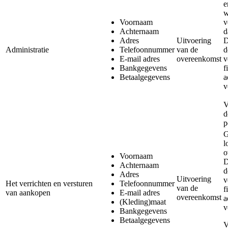
e
w
Voornaam
v
Achternaam
d
Adres
Uitvoering
D
Administratie
Telefoonnummer
van de
d
E-mail adres
overeenkomst
v
Bankgegevens
f
Betaalgegevens
a
v
V
d
p
G
l
o
Voornaam
D
Achternaam
d
Adres
Uitvoering
v
Het verrichten en versturen
Telefoonnummer
van de
f
van aankopen
E-mail adres
overeenkomst
a
(Kleding)maat
v
Bankgegevens
Betaalgegevens
V