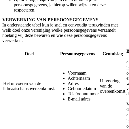
persoonsgegevens, je hierop willen wijzen en deze
respecteren.
VERWERKING VAN PERSOONSGEGEVENS
In onderstaande tabel kun je snel en eenvoudig terugvinden met
welk doel onze vereniging welke persoonsgegevens verzamelt,
hoelang wij deze bewaren en wie deze persoonsgegevens
verwerken.
B
Doel
Persoonsgegevens
Grondslag
G
l
Voornaam
o
Achternaam
e
Uitvoering
Het uitvoeren van de
Adres
w
van de
lidmaatschapsovereenkomst.
Geboortedatum
v
overeenkomst
Telefoonnummer
d
E-mail adres
V
d
G
l
o