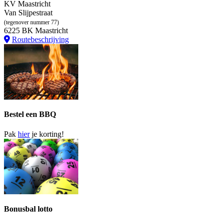
KV Maastricht
Van Slijpestraat
(tegenover nummer 77)
6225 BK Maastricht
Routebeschrijving
Bestel een BBQ
Pak
hier
je korting!
Bonusbal lotto