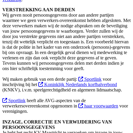
VERSTREKKING AAN DERDEN
Wij geven nooit persoonsgegevens door aan andere partijen
waarmee we geen verwerkers-overeenkomst hebben afgesloten. Met
deze verwerkers maken wij de nodige afspraken om de beveiliging
van jouw persoonsgegevens te waarborgen. Verder zullen wij de
door jou verstrekte gegevens niet aan andere partijen verstrekken,
tenzij dit wettelijk verplicht en toegestaan is. Een voorbeeld hiervan
is dat de politie in het kader van een onderzoek (persoons)-gegevens
bij ons opvraagt. In een dergelijk geval dienen wij medewerking te
verlenen en zijn dan ook verplicht deze gegevens af te geven.
Tevens kunnen wij persoonsgegevens delen met derden indien je
ons hier schriftelijk toestemming voor geeft.
Wij maken gebruik van een derde partij:
Sportlink
voor
inschrijving bij het
Koninklijk Nederlands korfbalverbond
(KNKV), i.v.m. speelgerechtigdheid en algemeen lidmaatschap.
Sportlink
heeft alle AVG-aspecten van de
verwerkersovereenkomst opgenomen in
haar voorwaarden
voor
verenigingen.
INZAGE, CORRECTIE EN VERWIJDERING VAN
PERSOONSGEGEVENS
Je hebt het recht KV Maastricht te verzoeken om inzage in jouw