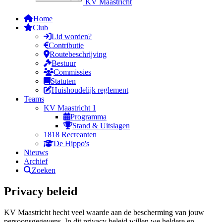
KV Maastricht
Home
Club
Lid worden?
Contributie
Routebeschrijving
Bestuur
Commissies
Statuten
Huishoudelijk reglement
Teams
KV Maastricht 1
Programma
Stand & Uitslagen
1818 Recreanten
De Hippo's
Nieuws
Archief
Zoeken
Privacy beleid
KV Maastricht hecht veel waarde aan de bescherming van jouw
persoonsgegevens. In dit privacy beleid willen we heldere en