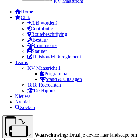
KV Maastricht
Home
Club
Lid worden?
Contributie
Routebeschrijving
Bestuur
Commissies
Statuten
Huishoudelijk reglement
Teams
KV Maastricht 1
Programma
Stand & Uitslagen
1818 Recreanten
De Hippo's
Nieuws
Archief
Zoeken
Waarschuwing:
Draai je device naar landscape om
×