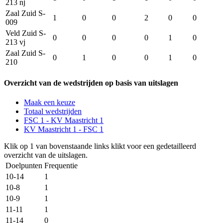
213 nj
Zaal Zuid S-
1
0
0
2
0
0
009
Veld Zuid S-
0
0
0
0
1
0
213 vj
Zaal Zuid S-
0
1
0
0
1
0
210
Overzicht van de wedstrijden op basis van uitslagen
Maak een keuze
Totaal wedstrijden
FSC 1 - KV Maastricht 1
KV Maastricht 1 - FSC 1
Klik op 1 van bovenstaande links klikt voor een gedetailleerd
overzicht van de uitslagen.
Doelpunten
Frequentie
10-14
1
10-8
1
10-9
1
11-11
1
11-14
0