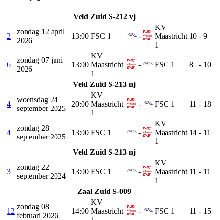
Veld Zuid S-212 vj
KV
zondag 12 april
2
13:00
FSC 1
-
Maastricht
10
-
9
2026
1
KV
zondag 07 juni
6
13:00
Maastricht
-
FSC 1
8
-
10
2026
1
Veld Zuid S-213 nj
KV
woensdag 24
4
20:00
Maastricht
-
FSC 1
11
-
18
september 2025
1
KV
zondag 28
4
13:00
FSC 1
-
Maastricht
14
-
11
september 2025
1
Veld Zuid S-213 nj
KV
zondag 22
3
13:00
FSC 1
-
Maastricht
11
-
11
september 2024
1
Zaal Zuid S-009
KV
zondag 08
12
14:00
Maastricht
-
FSC 1
11
-
15
februari 2026
1