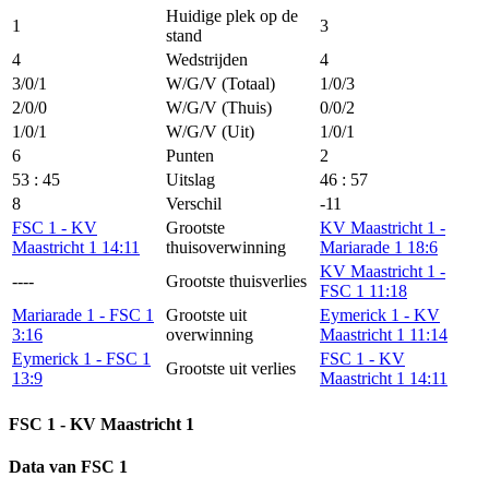
Huidige plek op de
1
3
stand
4
Wedstrijden
4
3/0/1
W/G/V (Totaal)
1/0/3
2/0/0
W/G/V (Thuis)
0/0/2
1/0/1
W/G/V (Uit)
1/0/1
6
Punten
2
53 : 45
Uitslag
46 : 57
8
Verschil
-11
FSC 1 - KV
Grootste
KV Maastricht 1 -
Maastricht 1 14:11
thuisoverwinning
Mariarade 1 18:6
KV Maastricht 1 -
----
Grootste thuisverlies
FSC 1 11:18
Mariarade 1 - FSC 1
Grootste uit
Eymerick 1 - KV
3:16
overwinning
Maastricht 1 11:14
Eymerick 1 - FSC 1
FSC 1 - KV
Grootste uit verlies
13:9
Maastricht 1 14:11
FSC 1 - KV Maastricht 1
Data van FSC 1