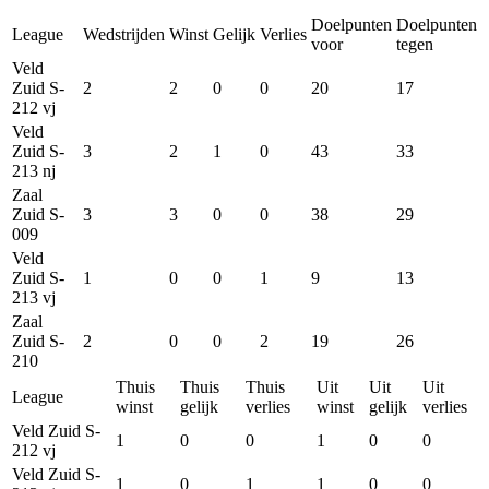
Doelpunten
Doelpunten
League
Wedstrijden
Winst
Gelijk
Verlies
voor
tegen
Veld
Zuid S-
2
2
0
0
20
17
212 vj
Veld
Zuid S-
3
2
1
0
43
33
213 nj
Zaal
Zuid S-
3
3
0
0
38
29
009
Veld
Zuid S-
1
0
0
1
9
13
213 vj
Zaal
Zuid S-
2
0
0
2
19
26
210
Thuis
Thuis
Thuis
Uit
Uit
Uit
League
winst
gelijk
verlies
winst
gelijk
verlies
Veld Zuid S-
1
0
0
1
0
0
212 vj
Veld Zuid S-
1
0
1
1
0
0