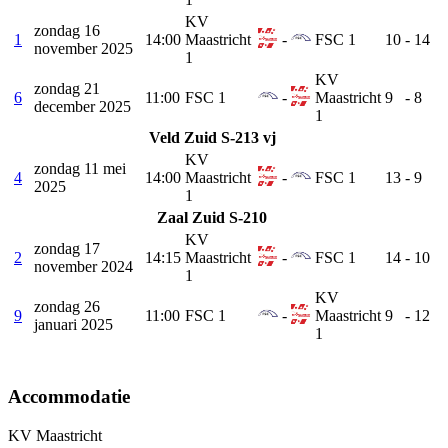
KV
zondag 16
1
14:00
Maastricht
-
FSC 1
10
-
14
november 2025
1
KV
zondag 21
6
11:00
FSC 1
-
Maastricht
9
-
8
december 2025
1
Veld Zuid S-213 vj
KV
zondag 11 mei
4
14:00
Maastricht
-
FSC 1
13
-
9
2025
1
Zaal Zuid S-210
KV
zondag 17
2
14:15
Maastricht
-
FSC 1
14
-
10
november 2024
1
KV
zondag 26
9
11:00
FSC 1
-
Maastricht
9
-
12
januari 2025
1
Accommodatie
KV Maastricht