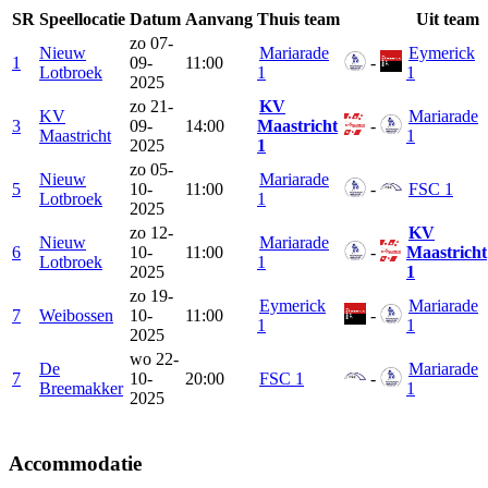
SR
Speellocatie
Datum
Aanvang
Thuis team
Uit team
zo
07-
Nieuw
Mariarade
Eymerick
1
09-
11:00
-
Lotbroek
1
1
2025
zo
21-
KV
KV
Mariarade
3
09-
14:00
Maastricht
-
Maastricht
1
2025
1
zo
05-
Nieuw
Mariarade
5
10-
11:00
-
FSC 1
Lotbroek
1
2025
zo
12-
KV
Nieuw
Mariarade
6
10-
11:00
-
Maastricht
Lotbroek
1
2025
1
zo
19-
Eymerick
Mariarade
7
Weibossen
10-
11:00
-
1
1
2025
wo
22-
De
Mariarade
7
10-
20:00
FSC 1
-
Breemakker
1
2025
Accommodatie