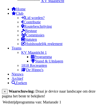
KV Maastricht
Home
Club
Lid worden?
Contributie
Routebeschrijving
Bestuur
Commissies
Statuten
Huishoudelijk reglement
Teams
KV Maastricht 1
Programma
Stand & Uitslagen
1818 Recreanten
De Hippo's
Nieuws
Archief
Zoeken
Waarschuwing:
Draai je device naar landscape om deze
×
pagina het beste te bekijken!
Wedstrijdprogramma van: Mariarade 1