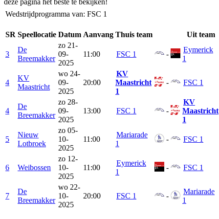
deze pagina het beste te bekijken!
Wedstrijdprogramma van: FSC 1
SR
Speellocatie
Datum
Aanvang
Thuis team
Uit team
zo
21-
De
Eymerick
3
09-
11:00
FSC 1
-
Breemakker
1
2025
wo
24-
KV
KV
4
09-
20:00
Maastricht
-
FSC 1
Maastricht
2025
1
zo
28-
KV
De
4
09-
13:00
FSC 1
-
Maastricht
Breemakker
2025
1
zo
05-
Nieuw
Mariarade
5
10-
11:00
-
FSC 1
Lotbroek
1
2025
zo
12-
Eymerick
6
Weibossen
10-
11:00
-
FSC 1
1
2025
wo
22-
De
Mariarade
7
10-
20:00
FSC 1
-
Breemakker
1
2025