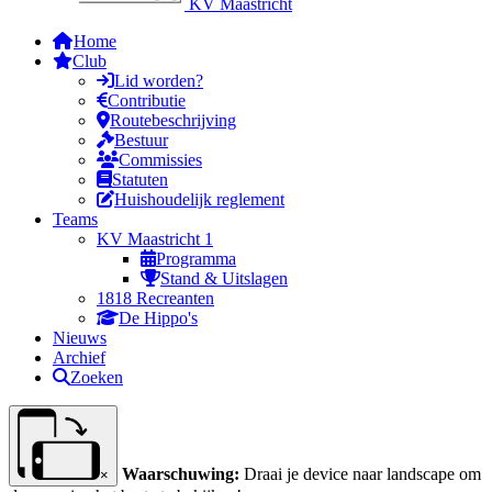
KV Maastricht
Home
Club
Lid worden?
Contributie
Routebeschrijving
Bestuur
Commissies
Statuten
Huishoudelijk reglement
Teams
KV Maastricht 1
Programma
Stand & Uitslagen
1818 Recreanten
De Hippo's
Nieuws
Archief
Zoeken
Waarschuwing:
Draai je device naar landscape om
×