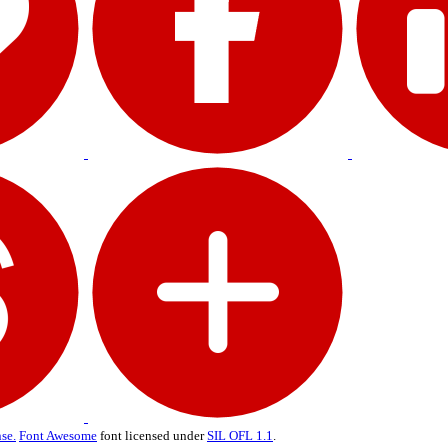
se.
Font Awesome
font licensed under
SIL OFL 1.1
.