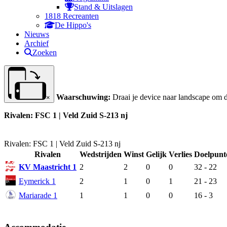
Stand & Uitslagen
1818 Recreanten
De Hippo's
Nieuws
Archief
Zoeken
Waarschuwing:
Draai je device naar landscape om d
×
Rivalen: FSC 1 | Veld Zuid S-213 nj
Rivalen: FSC 1 | Veld Zuid S-213 nj
Rivalen
Wedstrijden
Winst
Gelijk
Verlies
Doelpunt
KV Maastricht 1
2
2
0
0
32 - 22
Eymerick 1
2
1
0
1
21 - 23
Mariarade 1
1
1
0
0
16 - 3