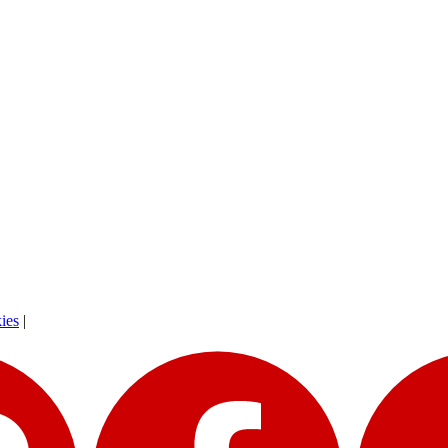
ies
|