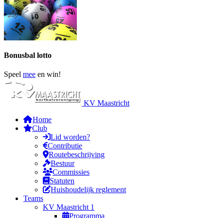
Bonusbal lotto
Speel
mee
en win!
KV Maastricht
Home
Club
Lid worden?
Contributie
Routebeschrijving
Bestuur
Commissies
Statuten
Huishoudelijk reglement
Teams
KV Maastricht 1
Programma