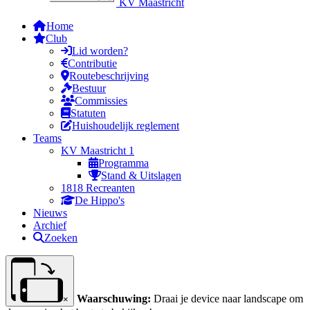
KV Maastricht
Home
Club
Lid worden?
Contributie
Routebeschrijving
Bestuur
Commissies
Statuten
Huishoudelijk reglement
Teams
KV Maastricht 1
Programma
Stand & Uitslagen
1818 Recreanten
De Hippo's
Nieuws
Archief
Zoeken
Waarschuwing:
Draai je device naar landscape om
×