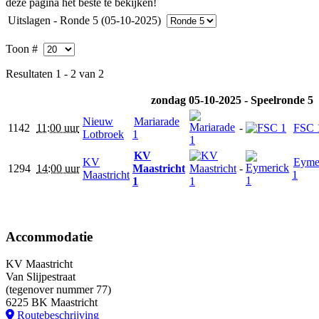
deze pagina het beste te bekijken!
Uitslagen - Ronde 5 (05-10-2025)
Toon #
Resultaten 1 - 2 van 2
zondag 05-10-2025 - Speelronde 5
Nieuw
Mariarade
1142
11:00 uur
-
FSC 
Lotbroek
1
KV
KV
Eyme
1294
14:00 uur
Maastricht
-
Maastricht
1
1
Accommodatie
KV Maastricht
Van Slijpestraat
(tegenover nummer 77)
6225 BK Maastricht
Routebeschrijving